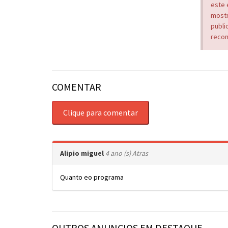
este 
mostr
publi
recom
COMENTAR
Clique para comentar
Alipio miguel
4 ano (s) Atras
Quanto eo programa
OUTROS ANUNCIOS EM DESTAQUE