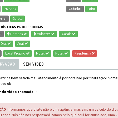
26 Anos
Cabelo:
Loiro
ria:
Garota
RÍSTICAS PROFISSIONAIS
:
Homens
Mulheres
Casais
Oral
Anal
Local Proprio
Motel
Hotel
Residência
RVAÇÃO
SEM VÍDEO
azinha bem safada meu atendimento é por hora não pôr finalização!! Som
tivo ok
ndo vídeo chamada!!!
ÇÃO
Informamos que o site não é uma agência, mas sim, um veículo de div
ganda. Nós não nos responsabilizamos pelo que aqui for anunciado, uma 