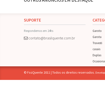
SUPORTE
CATEG
Respondemos em 24hs
Garoto
Garota
contato@brasilquente.com.br
Travesti
casais
Duplas
Ocasiona
© FozQuente 2011 | Todos os direitos reservados.
Develop