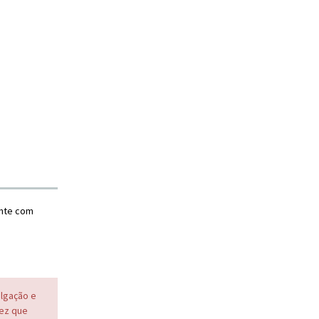
ente com
ulgação e
vez que