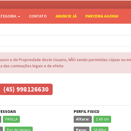
ATEGORIA
CONTATO
ANUNCIE JÁ
PARCEIRA AGORA!
lusivo e de Propriedade deste Usuario, NÃO sendo permitidas cópias ou 
na das cominações legais e de efeito.
(45) 998126630
PESSOAIS
PERFIL FISICO
PAOLLA
Altura:
1.60 cm
:
Foz do Iguaçu
Peso:
58 Kilos