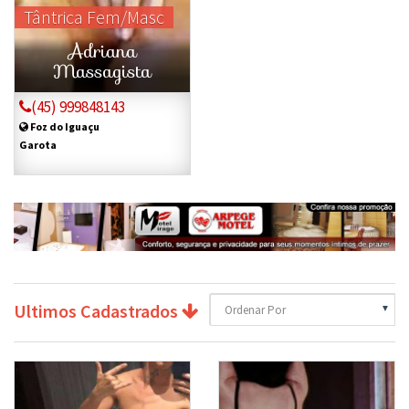
Tântrica Fem/Masc
Adriana
Massagista
(45) 999848143
Foz do Iguaçu
Garota
Ultimos Cadastrados