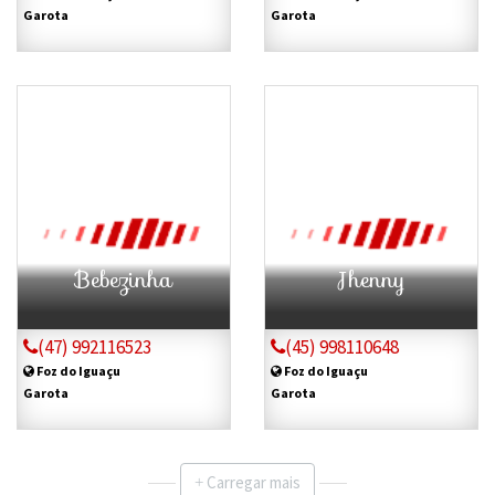
Garota
Garota
Bebezinha
Jhenny
(47) 992116523
(45) 998110648
Foz do Iguaçu
Foz do Iguaçu
Garota
Garota
Carregar mais
+