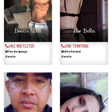
Doucce Will
Flor Bella
(41) 992712725
(09) 73997586
Foz do Iguaçu
Alto Paraná
Garoto
Garota