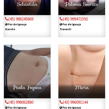
Sebastián
Paloma Socrats
(45) 988245869
(45) 999471592
Foz do Iguaçu
Foz do Iguaçu
Garoto
Travesti
Paola Fogosa
Miria
(45) 998062880
(43) 996091144
Foz do Iguaçu
Foz do Iguaçu