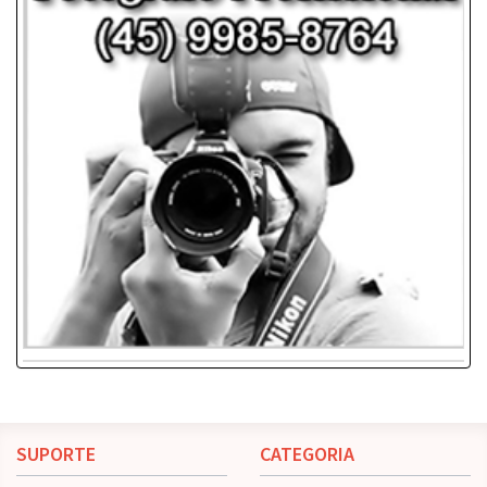
Respondemos em 24hs
Garoto
Garota
contato@brasilquente.com.br
Travesti
casais
Duplas
Ocasionais
INFORMAÇÕES
SITE
Sobre Nós
Garantia
Contato
Perguntas Frequentes
Termos e Condições
Cadastre-se
Seja um afiliado
© FozQuente 2011 | Todos os direitos reservados.
Developed By
G1Mobile