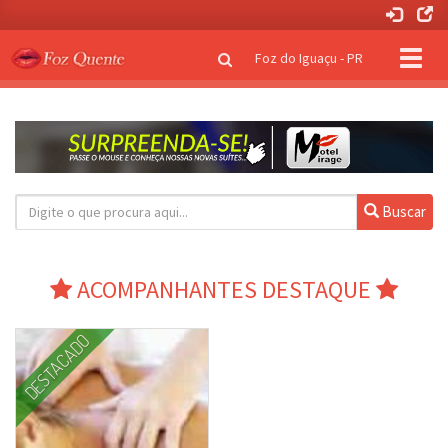
Clique
Foz do Iguaçu - PR
para
naveg
Buscar
ACOMPANHANTES DESTAQUE
DESTACADO