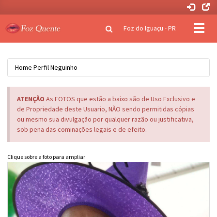
Clique
Foz do Iguaçu - PR
para
naveg
Home
Perfil
Neguinho
ATENÇÃO
As FOTOS que estão a baixo são de Uso Exclusivo e
de Propriedade deste Usuario, NÃO sendo permitidas cópias
ou mesmo sua divulgação por qualquer razão ou justificativa,
sob pena das cominações legais e de efeito.
Clique sobre a foto para ampliar