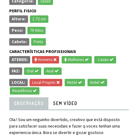
Categoria:
casais
PERFIL FISICO
Altura:
1.72 cm
Peso:
70 Kilos
Cabelo:
Preto
CARACTERÍSTICAS PROFISSIONAIS
ATENDE:
Homens
Mulheres
Casais
FAZ:
Oral
Anal
LOCAL:
Local Proprio
Motel
Hotel
Residência
OBSERVAÇÃO
SEM VÍDEO
Ola.! Sou um neguinho divertido, creativo que está disposto
para satisfacer suas necesidais e fazer q voces tenhan uma
experiencia única. Bora se divertir e gozar gostoso