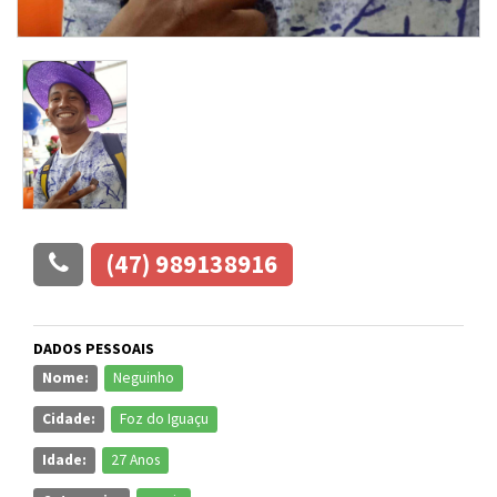
(47) 989138916
DADOS PESSOAIS
Nome:
Neguinho
Cidade:
Foz do Iguaçu
Idade:
27 Anos