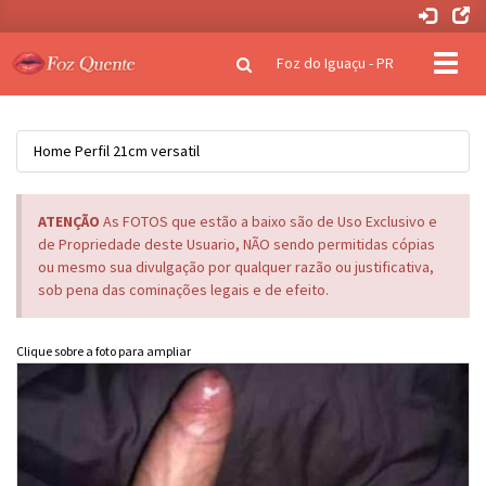
Clique
Foz do Iguaçu - PR
para
naveg
Home
Perfil
21cm versatil
ATENÇÃO
As FOTOS que estão a baixo são de Uso Exclusivo e
de Propriedade deste Usuario, NÃO sendo permitidas cópias
ou mesmo sua divulgação por qualquer razão ou justificativa,
sob pena das cominações legais e de efeito.
Clique sobre a foto para ampliar