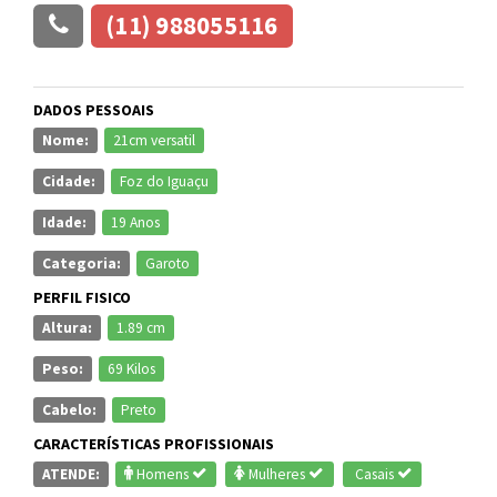
(11) 988055116
DADOS PESSOAIS
Nome:
21cm versatil
Cidade:
Foz do Iguaçu
Idade:
19 Anos
Categoria:
Garoto
PERFIL FISICO
Altura:
1.89 cm
Peso:
69 Kilos
Cabelo:
Preto
CARACTERÍSTICAS PROFISSIONAIS
ATENDE:
Homens
Mulheres
Casais