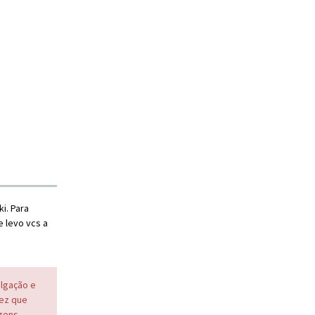
i. Para
 levo vcs a
ulgação e
vez que
agens