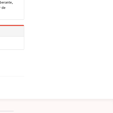
uberante,
r de