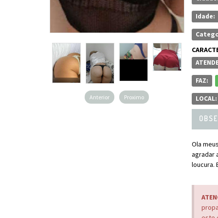
Idade:
Catego
CARACTE
ATENDE
FAZ:
Anterior
Proximo
LOCAL:
OBSE
Ola meus
agradar 
loucura.
ATEN
propa
este 