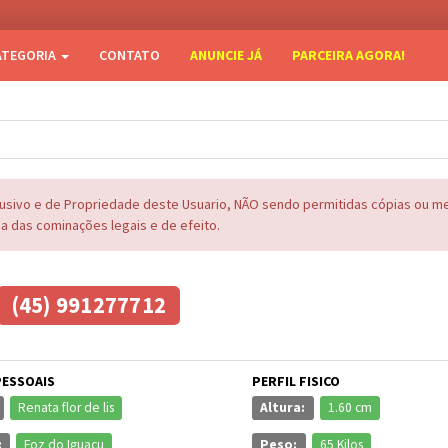
ATEGORIA
CONTATO
ANUNCIE JÁ
PARCEIRA AGORA!
lusivo e de Propriedade deste Usuario, NÃO sendo permitidas cópias ou 
na das cominações legais e de efeito.
(45) 991277712
PESSOAIS
PERFIL FISICO
Renata flor de lis
Altura:
1.60 cm
:
Foz do Iguaçu
Peso:
65 Kilos