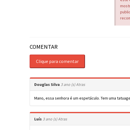
mostr
publi
recom
COMENTAR
Clique para comentar
Douglas Silva
3 ano (s) Atras
Mano, essa senhora é um espetáculo. Tem uma tatuage
Luís
3 ano (s) Atras