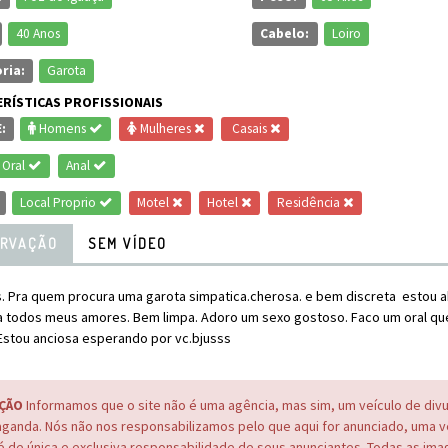
40 Anos
Cabelo:
Loiro
ria:
Garota
RÍSTICAS PROFISSIONAIS
:
Homens
Mulheres
Casais
Oral
Anal
Local Proprio
Motel
Hotel
Residência
RVAÇÃO
SEM VÍDEO
. Pra quem procura uma garota simpatica.cherosa. e bem discreta estou ak
a todos meus amores. Bem limpa. Adoro um sexo gostoso. Faco um oral que
 Estou anciosa esperando por vc.bjusss
ÇÃO
Informamos que o site não é uma agência, mas sim, um veículo de div
ganda. Nós não nos responsabilizamos pelo que aqui for anunciado, uma 
é de única e exclusiva responsabilidade de seus anunciantes. Todas as im