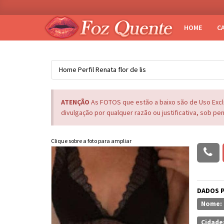
HOME
C
Home
Perfil
Renata flor de lis
ATENÇÃO
As FOTOS que estão a baixo são de Uso Exc
divulgação por qualquer razão ou justificativa, sob pe
Clique sobre a foto para ampliar
DADOS 
Nome:
Cidade