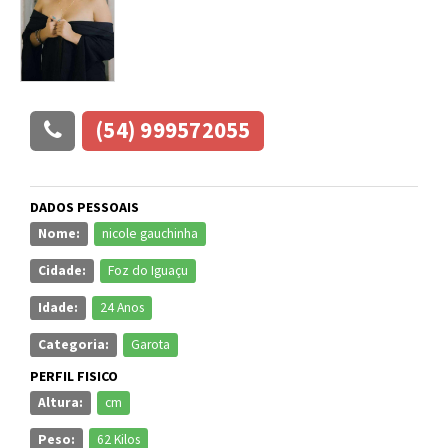
(54) 999572055
DADOS PESSOAIS
Nome:
nicole gauchinha
Cidade:
Foz do Iguaçu
Idade:
24 Anos
Categoria:
Garota
PERFIL FISICO
Altura:
cm
Peso:
62 Kilos