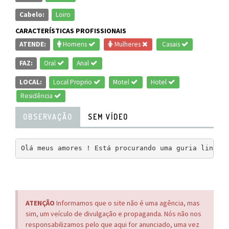
Cabelo:
Loiro
CARACTERÍSTICAS PROFISSIONAIS
ATENDE:
Homens
Mulheres
Casais
FAZ:
Oral
Anal
LOCAL:
Local Proprio
Motel
Hotel
Residência
OBSERVAÇÃO
SEM VÍDEO
Olá meus amores ! Está procurando uma guria linda 
ATENÇÃO
Informamos que o site não é uma agência, mas
sim, um veículo de divulgação e propaganda. Nós não nos
responsabilizamos pelo que aqui for anunciado, uma vez