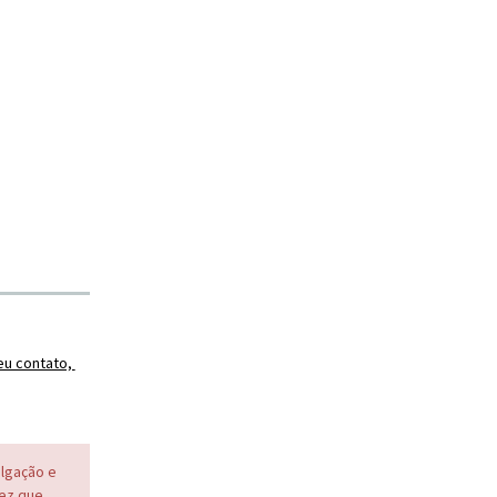
eu contato,
ulgação e
vez que