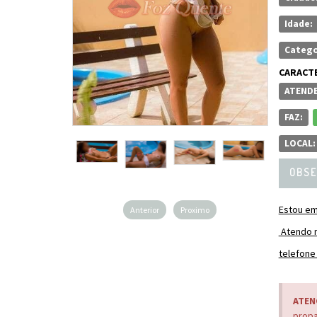
Idade:
Catego
CARACTE
ATENDE
FAZ:
LOCAL:
OBSE
Estou em 
Anterior
Proximo
Atendo m
telefone
ATEN
propa