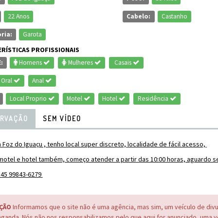
22 Anos
Cabelo:
Castanho
ria:
Garota
RÍSTICAS PROFISSIONAIS
:
Homens
Mulheres
Casais
Oral
Anal
Local Proprio
Motel
Hotel
Residência
RVAÇÃO
SEM VÍDEO
Foz do Iguaçu , tenho local super discreto, localidade de fácil acesso,
otel e hotel também, começo atender a partir das 10:00 horas, aguardo s
 45 99843-6279
ÇÃO
Informamos que o site não é uma agência, mas sim, um veículo de div
ganda. Nós não nos responsabilizamos pelo que aqui for anunciado, uma 