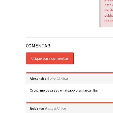
este 
mostr
publi
recom
COMENTAR
Clique para comentar
Alexandre
6 ano (s) Atras
Oi Lu... me pasa seu whatsapp pra marcar. Bjs
Roberto
9 ano (s) Atras