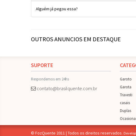
Alguém já pegou essa?
OUTROS ANUNCIOS EM DESTAQUE
SUPORTE
CATEG
Respondemos em 24hs
Garoto
Garota
contato@brasilquente.com.br
Travesti
casais
Duplas
Ocasiona
© FozQuente 2011 | Todos os direitos reservados.
Develop