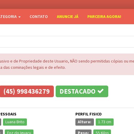
ATEGORIA
CONTATO
ANUNCIE JÁ
PARCEIRA AGORA!
lusivo e de Propriedade deste Usuario, NÃO sendo permitidas cópias ou 
na das cominações legais e de efeito.
(45) 998436279
DESTACADO
PESSOAIS
PERFIL FISICO
Luana Brito
Altura:
1.73 cm
:
Foz do Iguaçu
Peso:
55 Kilos