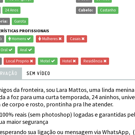
24 Anos
Cabelo:
Castanho
ria:
Garota
RÍSTICAS PROFISSIONAIS
:
Homens
Mulheres
Casais
Oral
Anal
Local Proprio
Motel
Hotel
Residência
RVAÇÃO
SEM VÍDEO
igos da fronteira, sou Lara Mattos, uma linda menin
a a foz para uma curta temporada, 24 aninhos, univer
 de corpo e rosto, prontinha pra lhe atender.
100% reais (sem photoshop) logadas e garantidas pel
ua maior segurança
esperando sua ligação ou mensagem via WhatsApp, (