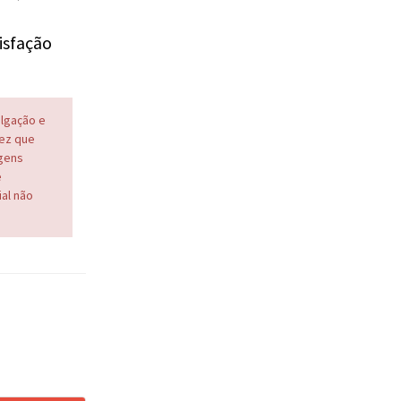
isfação
ulgação e
vez que
agens
e
al não