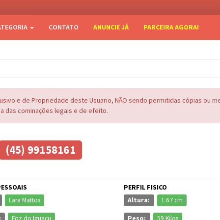
ATEGORIA
CONTATO
ANUNCIE JÁ
PARCEIRA AGORA!
lusivo e de Propriedade deste Usuario, NÃO sendo permitidas cópias ou 
na das cominações legais e de efeito.
(45) 99158161
PESSOAIS
PERFIL FISICO
Lara Mattos
Altura:
1.67 cm
:
Foz do Iguaçu
Peso:
59 Kilos