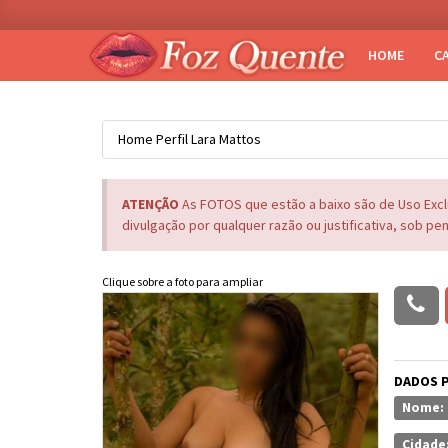
HOME
C
Home
Perfil
Lara Mattos
ATENÇÃO
As FOTOS que estão a baixo são de Uso Exc
divulgação por qualquer razão ou justificativa, sob pe
Clique sobre a foto para ampliar
DADOS 
Nome:
Cidade