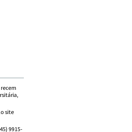
a recem
sitária,
o site
45) 9915-