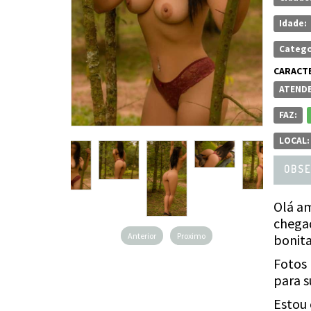
Idade:
Catego
CARACTE
ATENDE
FAZ:
LOCAL:
OBSE
Olá am
chegad
Anterior
Proximo
bonita
Fotos 
para s
Estou 