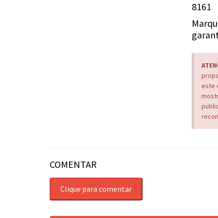
8161
Marque
garant
ATEN
propa
este 
mostr
publi
recom
COMENTAR
Clique para comentar