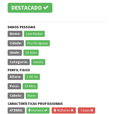
DESTACADO
DADOS PESSOAIS
Nome:
Lara Backer
Cidade:
Foz do Iguaçu
Idade:
18 Anos
Categoria:
Garota
PERFIL FISICO
Altura:
1.00 cm
Peso:
59 Kilos
Cabelo:
Ruivo
CARACTERÍSTICAS PROFISSIONAIS
ATENDE:
Homens
Mulheres
Casais