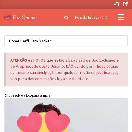
Clique
Foz do Iguaçu - PR
para
naveg
Home
Perfil
Lara Backer
ATENÇÃO
As FOTOS que estão a baixo são de Uso Exclusivo e
de Propriedade deste Usuario, NÃO sendo permitidas cópias
ou mesmo sua divulgação por qualquer razão ou justificativa,
sob pena das cominações legais e de efeito.
Clique sobre a foto para ampliar