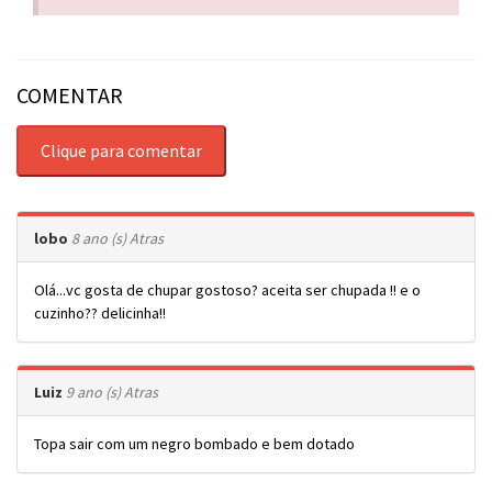
COMENTAR
Clique para comentar
lobo
8 ano (s) Atras
Olá...vc gosta de chupar gostoso? aceita ser chupada !! e o
cuzinho?? delicinha!!
Luiz
9 ano (s) Atras
Topa sair com um negro bombado e bem dotado