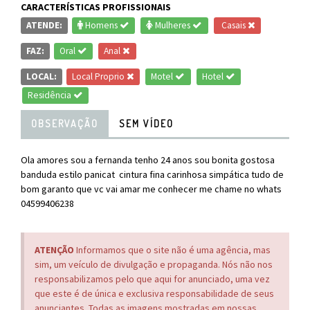
CARACTERÍSTICAS PROFISSIONAIS
ATENDE:
Homens
Mulheres
Casais
FAZ:
Oral
Anal
LOCAL:
Local Proprio
Motel
Hotel
Residência
OBSERVAÇÃO
SEM VÍDEO
Ola amores sou a fernanda tenho 24 anos sou bonita gostosa
banduda estilo panicat cintura fina carinhosa simpática tudo de
bom garanto que vc vai amar me conhecer me chame no whats
04599406238
ATENÇÃO
Informamos que o site não é uma agência, mas
sim, um veículo de divulgação e propaganda. Nós não nos
responsabilizamos pelo que aqui for anunciado, uma vez
que este é de única e exclusiva responsabilidade de seus
anunciantes. Todas as imagens mostradas em nossas