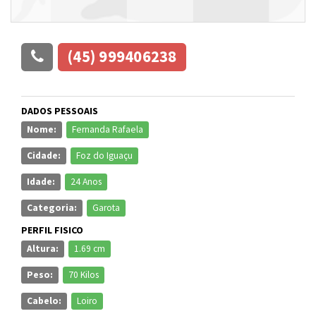
(45) 999406238
DADOS PESSOAIS
Nome:
Fernanda Rafaela
Cidade:
Foz do Iguaçu
Idade:
24 Anos
Categoria:
Garota
PERFIL FISICO
Altura:
1.69 cm
Peso:
70 Kilos
Cabelo:
Loiro