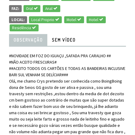
FAZ:
Oral
Anal
LOCAL:
Local Proprio
Motel
Hotel
Residência
OBSERVAÇÃO
SEM VÍDEO
#NOVIDADE EM FOZ DO IGUAÇU ,SAFADA PRA CARALHO ##
#NÃO ACEITO FRESCURAS#
##ACEITO TODOS OS CARTÕES E TODAS AS BANDEIRAS INCLUSIVE
BARI SUL VENHAM SE DELÍCIAR###
Olá, me chamo Crys pretendo ser conhecida como BoingBoing
dona de Seios GG gosto de ser ativa e passiva , sou uma
travesty sem restrições ,estou dentro da media de dot dezoito
cm bem gostoso ao contrário de muitas que são super dotadas
e não sabem fazer bom uso de seu brinquedo, já lhe adianto
uma coisa eu sei brincar gostoso , Sou uma travesty que goza
muito ou seja leite farto e grosso nada de leitinho fino e aguado
e se necessário gozo várias vezes então busque qualidade e
não volume não adianta pegar um pau grande que não fica duro ,