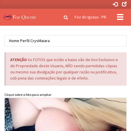
Clique
Foz do Iguaçu - PR
para
naveg
Home
Perfil
CrysMaiara
ATENÇÃO
As FOTOS que estão a baixo são de Uso Exclusivo e
de Propriedade deste Usuario, NÃO sendo permitidas cópias
ou mesmo sua divulgação por qualquer razão ou justificativa,
sob pena das cominações legais e de efeito.
Clique sobre a foto para ampliar