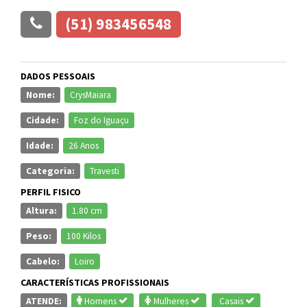
(51) 983456548
DADOS PESSOAIS
Nome:
CrysMaiara
Cidade:
Foz do Iguaçu
Idade:
26 Anos
Categoria:
Travesti
PERFIL FISICO
Altura:
1.80 cm
Peso:
100 Kilos
Cabelo:
Loiro
CARACTERÍSTICAS PROFISSIONAIS
ATENDE:
Homens
Mulheres
Casais