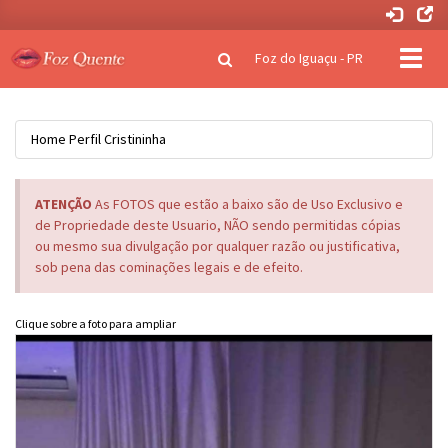
Clique
Foz do Iguaçu - PR
para
naveg
Home
Perfil
Cristininha
ATENÇÃO
As FOTOS que estão a baixo são de Uso Exclusivo e
de Propriedade deste Usuario, NÃO sendo permitidas cópias
ou mesmo sua divulgação por qualquer razão ou justificativa,
sob pena das cominações legais e de efeito.
Clique sobre a foto para ampliar