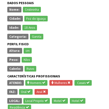
DADOS PESSOAIS
Nome:
Cristininha
Cidade:
Foz do Iguaçu
Idade:
18 Anos
Categoria:
Garota
PERFIL FISICO
Altura:
cm
Peso:
Kilos
Cabelo:
Ruivo
CARACTERÍSTICAS PROFISSIONAIS
ATENDE:
Homens
Mulheres
Casais
FAZ:
Oral
Anal
LOCAL:
Local Proprio
Motel
Hotel
Residência