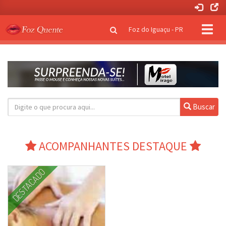
Clique
Foz do Iguaçu - PR
para
naveg
Buscar
ACOMPANHANTES DESTAQUE
DESTACADO