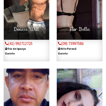
Doucce Will
Flor Bella
(41) 992712725
(09) 73997586
Foz do Iguaçu
Alto Paraná
Garoto
Garota