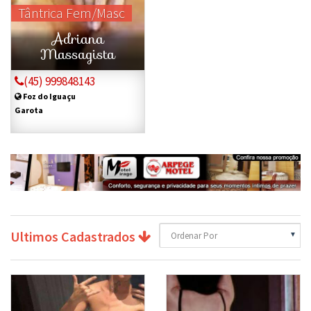
Tântrica Fem/Masc
Adriana
Massagista
(45) 999848143
Foz do Iguaçu
Garota
Ultimos Cadastrados