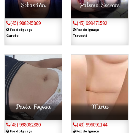
Sebastián
Paloma Socrats
(45) 988245869
(45) 999471592
Foz do Iguaçu
Foz do Iguaçu
Garoto
Travesti
Paola Fogosa
Miria
(45) 998062880
(43) 996091144
Foz do Iguaçu
Foz do Iguaçu