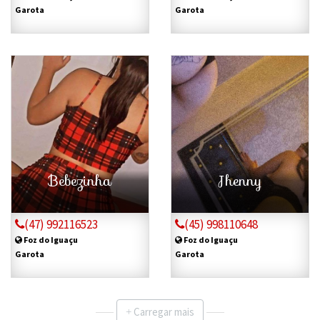
Garota
Garota
Bebezinha
Jhenny
(47) 992116523
(45) 998110648
Foz do Iguaçu
Foz do Iguaçu
Garota
Garota
Carregar mais
+